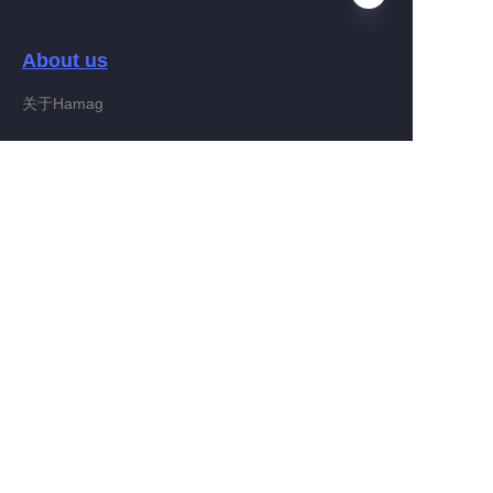
About us
AR
关于Hamag
Customer services
Help Center
Feedback
Connect With Hamag
Partner Program
Copyright ©️ 2022, Hamag Group (and its affiliates as
applicable). All Rights Reserved.