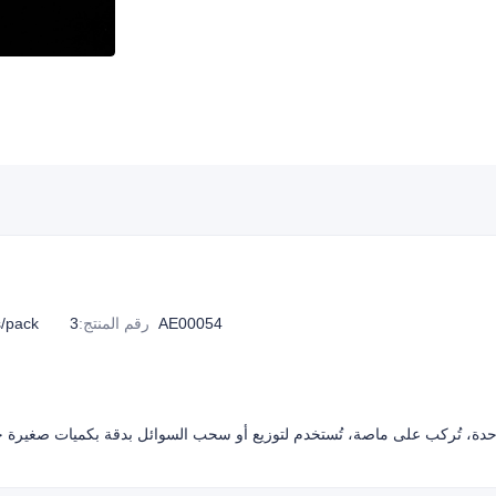
3AE00054
رقم المنتج
:
0pcs/pack
دة، تُركب على ماصة، تُستخدم لتوزيع أو سحب السوائل بدقة بكميات صغيرة جدا