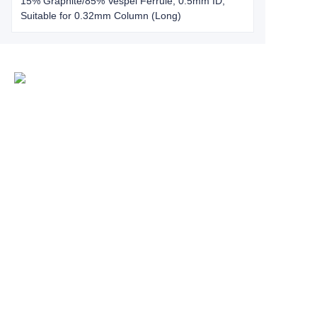
15% Graphite/85% Vespel Ferrule, 0.5mm ID,
Suitable for 0.32mm Column (Long)