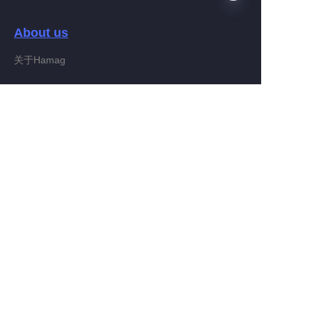
About us
AR
关于Hamag
Customer services
Help Center
Feedback
Connect With Hamag
Partner Program
Copyright ©️ 2022, Hamag Group (and its affiliates as
applicable). All Rights Reserved.