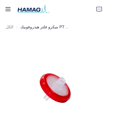
ميكرو فلتر هيدروفوبيك PTFE، 25 مم * 0.22 ميكرون
الكل
الرئيسية
معلومات عنا
المنتجات
أخبار