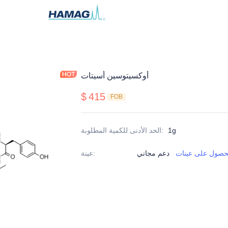
أوكسيتوسين أسيتات
$
415
FOB
1g
:
الحد الأدنى للكمية المطلوبة
حصول على عينات
دعم مجاني
:
عينة