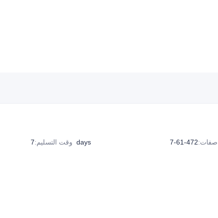
اصفات
:
472-61-7
7days
وقت التسليم
: