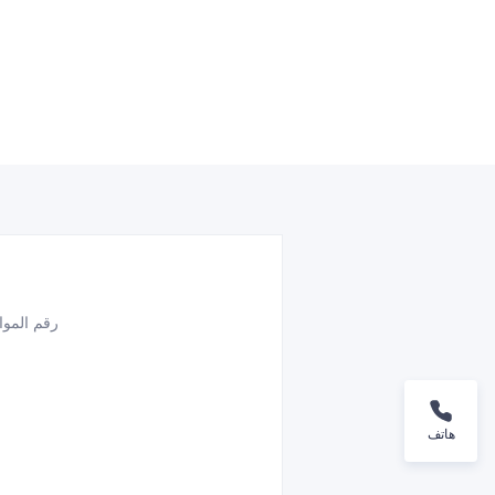
رقم المو
هاتف