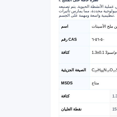
I. نظرة عامة على المنتج
عملية الأنشطة الحيوية. يتم تصنيعه
يولوجية محددة، مما يمارس تأثيرات
تنظيمية واسعة ومهمة على الجسم.
 ملح الأسيتات
اسم
٥٠-٥٦-٦
رقم CAS
1 غرام/سم3
كثافة
O
N
H
C
الصيغة الجزيئية
٤٣
66
١٢
١٢
متاح
MSDS
كثافة
نقطة الغليان