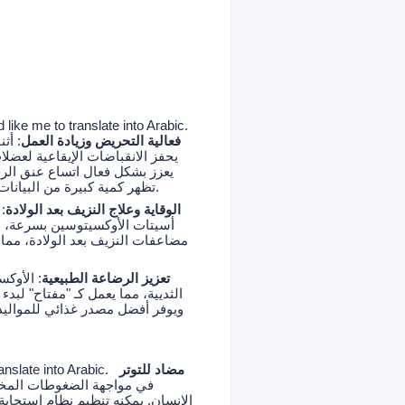
 like me to translate into Arabic.
فعالية التحريض وزيادة العمل
: أث
يحفز الانقباضات الإيقاعية لعضلا
يعزز بشكل فعال اتساع عنق الرح
تظهر كمية كبيرة من البيانات السريرية أن الاستخدام العقلاني لأسيتات الأوكسيتوسين يمكن أن يزيد من معدل نجاح الولادة الطبيعية.
الوقاية وعلاج النزيف بعد الولادة
:
أسيتات الأوكسيتوسين بسرعة، وي
مضاعفات النزيف بعد الولادة، مما 
تعزيز الرضاعة الطبيعية
: الأوك
الثديية، مما يعمل كـ "مفتاح" لب
ويوفر أفضل مصدر غذائي للمواليد 
مضاد للتوتر
anslate into Arabic.
الإنسان. يمكنه تنظيم نظام استجاب