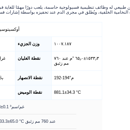
طبيعي له وظائف تنظيمية فسيولوجية حاسمة، يلعب دورًا مهمًا للغاية في 
 النخامية الخلفية، ويُطلق في مجرى الدم عند تحفيزه بواسطة إشارات فس
أوكسيتوسين
١٠٠٧.١٨٧
وزن الجزيء
١٥٣٣٫٣±٦٥٫٠ °م عند ٧٦٠
نقطة الغليان
.3±0.1
مم زئبق
192-194°م
نقطة الانصهار
S
٢
881.1±34.3 °C
نقطة الوميض
1.3±0.1 غم/سم³
1533.3±65.0 °C عند 760 مم زئبق