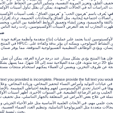
تخفيف القلق، وتعزيز المرونة النفسية، وتمكين الناس من الحفاظ على الا
عي
: يُعرف باسم "هرمون الحب" و "هرمون العناق"، يلعب أسيتات الأوكسيتو
 اتصالات اجتماعية إيجابية، مثل العناق والمحادثات الحميمة، تزداد إفرا
بالثقة والحميمية، ويعزز إنشاء وتعميق الروابط العاطفية بين الناس، ويحس
(II
لأوكسيتوسين لدينا يعتمد على عمليات إنتاج متقدمة وأنظمة مراقبة جودة ص
في المنتج، كما تم الكشف عنه بواسط
إنسان، ويؤدي الوظائف التنظيمية الفسيولوجية المتوقعة، مما يوفر ضمان 
تخزينه عند درجة حرارة منخفضة تبلغ -20 درجة مئوية، ف
 text you provided is incomplete. Please provide the full text you would
ي عيادات التوليد وأمراض النساء لتحفيز المخاض، وزيادة المخاض، وعلاج
مهمًا في اختبار تحدي الأوكسيتوسين لفهم وظيفة احتياطي المشيمة. بالإض
لحليب ودعم الرضاعة الطبيعية. في السنوات الأخيرة، أظهر أسيتات الأوكس
بحث علمي مهم، في الأبحاث العلمية الأساسية مثل علم الأحياء الجزيئي وعل
ات متعددة مثل الفيزيولوجيا التناسلية، وتنظيم الغدد الصماء العصبية، 
بحث رئيسية للتطور العلمي في المجالات ذات الصلة.