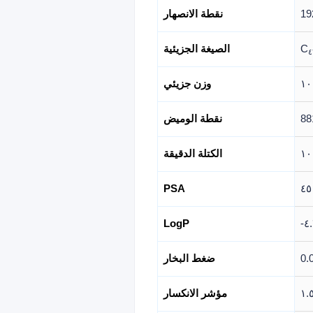
نقطة الانصهار
C
الصيغة الجزيئية
٤
١٠
وزن جزيئي
88
نقطة الوميض
١٠
الكتلة الدقيقة
PSA
٤٥
LogP
-٤
ضغط البخار
١.
مؤشر الانكسار