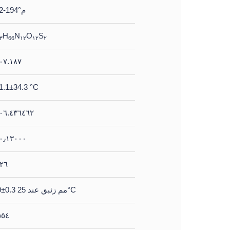
192-194°م
H
N
O
S
٣
66
١٢
١٢
٢
٠٧.١٨٧
1.1±34.3 °C
٠٦.٤٣٦٤٦٢
٠٫١٣٠٠٠
.٢٦
0.0±0.3 مم زئبق عند 25°C
٥٥٤