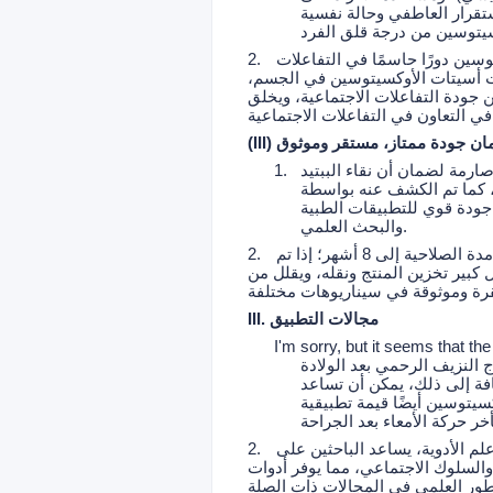
ستقرار العاطفي وحالة نفسية
سين دورًا حاسمًا في التفاعلات
2.
زات أسيتات الأوكسيتوسين في الجسم،
ن جودة التفاعلات الاجتماعية، ويخلق
I) ضمان جودة ممتاز، مستقر وموثوق
ارمة لضمان أن نقاء الببتيد
1.
ة HPLC، هو ≥99.0%. يتمتع بدرجة عالية من النشاط البيولوجي، ويمكنه أن يؤثر بدقة وكفاءة على
جودة قوي للتطبيقات الطبية
والبحث العلمي.
: من حيث التخزين، فإن هذا المنتج يؤدي بشكل ممتاز. عند درجة حرارة الغرفة، يمكن أن تصل مدة الصلاحية إلى 8 أشهر؛ إذا تم
2.
إن مدة الصلاحية تمتد إلى 18 شهرًا، مما يسهل بشكل كبير تخزين المنتج ونقله، ويقلل من
III. مجالات التطبيق
I'm sorry, but it seems that the
 النزيف الرحمي بعد الولادة
افة إلى ذلك، يمكن أن تساعد
يتوسين أيضًا قيمة تطبيقية
م الأدوية، يساعد الباحثين على
2.
والسلوك الاجتماعي، مما يوفر أدوات