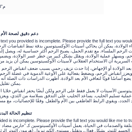
2-8°م
(I) دعم دقيق لصحة الأ
 text you provided is incomplete. Please provide the full text you would
ناء الولادة، يمكن أن يحاكي أسيتات الأوكسيتوسين بدقة نمط انقباضات الرحم 
ت الرحم الملساء. مع تقدم الحمل، يصبح الرحم أكثر حساسية له، ويصل إلى 
م، ويسهل عملية الولادة، ويقلل بشكل كبير من خطر عسر الولادة، ويضمن
 بعد الولادة أو الإجهاض، إذا حدث نزيف رحمي بسبب ضعف انقباض الرحم أ
عزز انقباض الرحم، ويضغط بفعالية على الأوعية الدموية في عضلة الرحم
يضع أساسًا قويًا لتعافي الأم بعد الولادة. أظهرت الدراسات ذات الصلة أن
يمكن تقليل حدوث النزيف بعد الولادة بشكل أقل.
سيتوسين الأسيتات لا يعمل فقط على الرحم ولكن أيضًا يحفز انقباض خلايا 
دء عملية تسليم الحليب. يساعد الحليب على التدفق بسلاسة من الثدي، ويعزز
الجدد، ويقوي الرابط العاطفي بين الأم والطفل. وفقًا للإحصائيات، مع م
(II) تنظيم الحالة ال
ided is incomplete. Please provide the full text you would like me to tr
ة الجسم للتوتر بشكل فعال، وتقليل مستوى الكورتيزول (هرمون التوتر الر