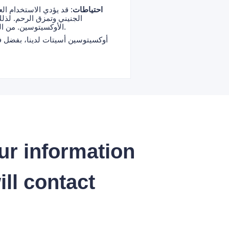
احتياطات
: قد يؤدي الاستخدام ا
الجنيني وتمزق الرحم. لذل
الأوكسيتوسين. من الضروري فهم تاريخ حساسية المريض بعناية قبل الاستخدام ومراقبة ردود الفعل السلبية عن كثب أثناء الاستخدام.
أوكسيتوسين أسيتات لدينا، بفضل فع
ur information
ll contact