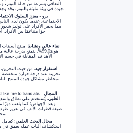
التعافي بسرعة من حالة التوتر، و
جيدة في بيئة مليئة بالتوتر. وقد وجدت الدراسات أنه في الحالات المجهدة، يمكن أن يقلل تناول أسيتات الأوكسيتوسين من درجة قلق الفرد.
برو - معزز السلوك الاجتما
الاجتماعية. عندما يكون لدى الناس
مما يحفز الأفراد على توليد شعور 
جوًا متناغمًا بين الأفراد. أظهرت التجارب أنه بعد التعرض لأسيتات الأوكسيتوسين، زادت رغبة الناس في التعاون في التفاعلات الاجتماعية.
نقاء عالي ونشاط
: منتج أسيتات ا
الأهداف المقابلة في جسم ال
استقرار جيد
مخاطر مشاكل جودة المنتج الناتجة عن ظروف التخزين، ويضمن أن العملاء يمكنهم استخدام منتجات مستقرة وموثوقة في سيناريوهات مختلفة.
المجال
 like me to translate.
الطبي
: يُستخدم على نطاق واسع ف
وبعد الإجهاض؛ كما يلعب دورًا 
صيغة قطرات الأنف في تعزيز طرد ا
محتملة في علاج بعض الأمراض غير المتعلقة بالجهاز التناسلي، مثل تخفيف تأخر حركة الأمعاء بعد الجراحة.
مجال البحث العلمي
: كعامل 
استكشاف آليات عمله بعمق في مجال