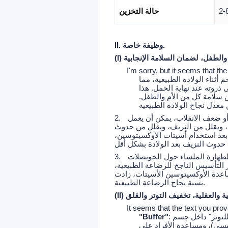
حالة التخزين
II. وظيفة خاصة.
م والطفل، لضمان السلامة الإنجابية
I'm sorry, but it seems that the
أثناء الولادة الطبيعية، مما
ذروته عند نهاية الحمل. هذا
 سلامة كل من الأم والطفل.
و ضعف الانقلاب، يمكن أن يعمل
2.
، ويقلل من النزيف، ويقلل من حدوث
ه بعد استخدام أسيتات الأوكسيتوسين،
الظهارة الملساء حول الحويصلات
3.
 التأسيس الناجح للرضاعة الطبيعية،
ساعدة الأوكسيتوسين الأسيتات، زادت
نسبة نجاح الرضاعة الطبيعية.
بدنية والعقلية، تخفيف التوتر والقلق
It seems that the text you prov
: في مواجهة الضغوطات المختلفة والصدمات في الحياة، يعمل أسيتات الأوكسيتوسين كـ "حارس مضاد للتوتر" داخل جسم
"Buffer"
ئيسي)، ومساعدة الأفراد على