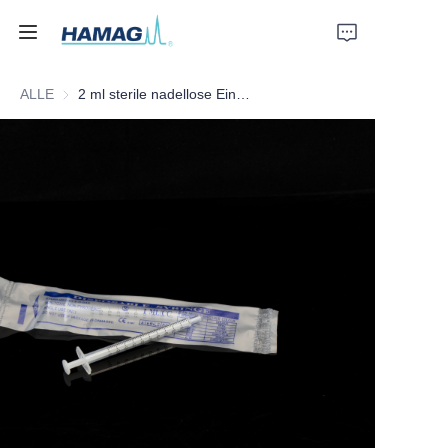
ALLE
2 ml sterile nadellose Einweg-Spritze
Startseite
Über uns
Produkte
Nachrichten