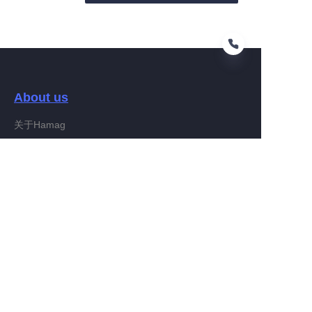
About us
DE
关于Hamag
Customer services
Help Center
Feedback
Connect With Hamag
Partner Program