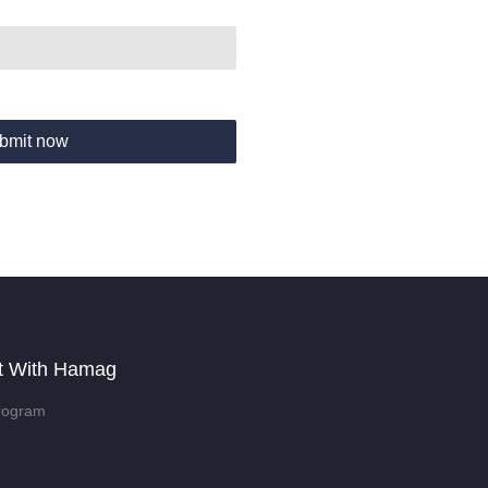
bmit now
t With Hamag
rogram