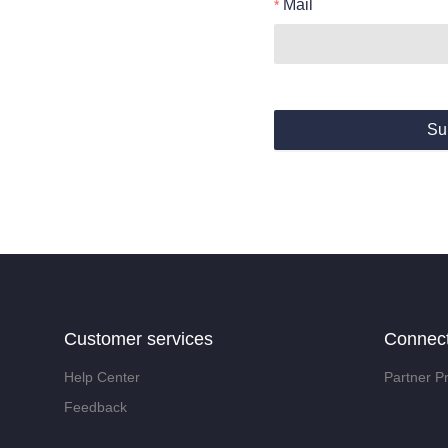
Mail
Su
Customer services
Connec
Help Center
Partner P
Feedback