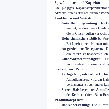
Spezifikationen und Kapazität
Die gängigen Kapazitätsspezifikat
Arzneimitteldosierungen erfüllen könn
Funktionen und Vorteile
·
Gute Dichtungsleistung
: Das Gl
kommt, wodurch eine Oxidatio
die in Glasampullen verpackt s
·
Hohe chemische Stabilität
: Vers
Bei langfristigem Kontakt mit
·
Ausgezeichnete Transparenz
: D
erleichtern, zu beobachten, ob
·
Gute Wärmebeständigkeit
: Es 
und Sterilisationsprozesse stan
Struktur und Prinzip
·
Farbige Ringhals zerbrechliche
Ampullenglases, wird am Hals
permanenter Stress, und er kan
·
Scored Hals brechbare Ampulle
der Kerbe markiert. Beim Brech
Produktionsprozess
·
Röhrenherstellung
: Die Glasro