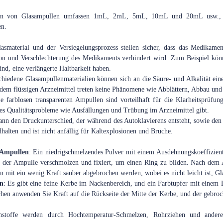
ionen von Glasampullen umfassen 1mL, 2mL, 5mL, 10mL und 20mL usw., d
en.
asmaterial und der Versiegelungsprozess stellen sicher, dass das Medikame
n und Verschlechterung des Medikaments verhindert wird. Zum Beispiel können
ind, eine verlängerte Haltbarkeit haben.
chiedene Glasampullenmaterialien können sich an die Säure- und Alkalität ein
 dem flüssigen Arzneimittel treten keine Phänomene wie Abblättern, Abbau und
ie farblosen transparenten Ampullen sind vorteilhaft für die Klarheitsprüfun
 es Qualitätsprobleme wie Ausfällungen und Trübung im Arzneimittel gibt.
kann den Druckunterschied, der während des Autoklavierens entsteht, sowie d
dhalten und ist nicht anfällig für Kaltexplosionen und Brüche.
 Ampullen
: Ein niedrigschmelzendes Pulver mit einem Ausdehnungskoeffiziente
 der Ampulle verschmolzen und fixiert, um einen Ring zu bilden. Nach dem Ab
n mit ein wenig Kraft sauber abgebrochen werden, wobei es nicht leicht ist, Gla
n
: Es gibt eine feine Kerbe im Nackenbereich, und ein Farbtupfer mit einem
en anwenden Sie Kraft auf die Rückseite der Mitte der Kerbe, und der gebroche
hstoffe werden durch Hochtemperatur-Schmelzen, Rohrziehen und andere