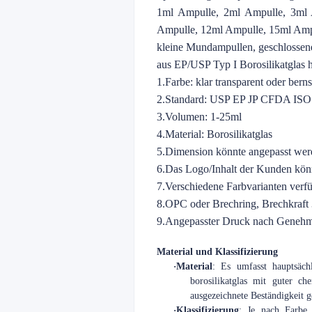
1ml Ampulle, 2ml Ampulle, 3ml 
Ampulle, 12ml Ampulle, 15ml Amp
kleine Mundampullen, geschlosse
aus EP/USP Typ I Borosilikatglas he
1.Farbe: klar transparent oder bern
2.Standard: USP EP JP CFDA IS
3.Volumen: 1-25ml
4.Material: Borosilikatglas
5.Dimension könnte angepasst we
6.Das Logo/Inhalt der Kunden kö
7.Verschiedene Farbvarianten verf
8.OPC oder Brechring, Brechkraft
9.Angepasster Druck nach Genehm
Material und Klassifizierung
·
Material
: Es umfasst hauptsächl
borosilikatglas mit guter ch
ausgezeichnete Beständigkeit 
·
Klassifizierung
: Je nach Farbe 