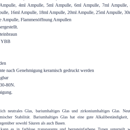
Ampulle, 4ml Ampulle, 5ml Ampulle, 6ml Ampulle, 7ml Ampulle,
ulle, 16ml Ampulle, 18ml Ampulle, 20ml Ampulle, 25ml Ampulle, 30
ne Ampulle, Flammenöffnung Ampullen
rgestellt.
steinbraun
O YBB
rden
nnte nach Genehmigung keramisch gedruckt werden
ügbar
 30-80N.
igung.
ich neutrales Glas, bariumhaltiges Glas und zirkoniumhaltiges Glas. Neut
emischer Stabilität. Bariumhaltiges Glas hat eine gute Alkalibeständigkeit
gegenüber sowohl Säuren als auch Basen.
kann es in farblose transparente und bernsteinfarbene Typen unterteilt 