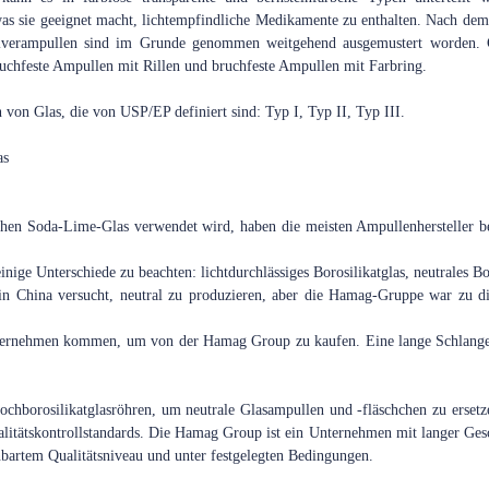
, was sie geeignet macht, lichtempfindliche Medikamente zu enthalten. Nach de
Pulverampullen sind im Grunde genommen weitgehend ausgemustert worden.
bruchfeste Ampullen mit Rillen und bruchfeste Ampullen mit Farbring.
n von Glas, die von USP/EP definiert sind: Typ I, Typ II, Typ III.
as
hen Soda-Lime-Glas verwendet wird, haben die meisten Ampullenhersteller ber
nige Unterschiede zu beachten: lichtdurchlässiges Borosilikatglas, neutrales Bor
 in China versucht, neutral zu produzieren, aber die Hamag-Gruppe war zu d
ternehmen kommen, um von der Hamag Group zu kaufen. Eine lange Schlange 
hborosilikatglasröhren, um neutrale Glasampullen und -fläschchen zu ersetzen
alitätskontrollstandards. Die Hamag Group ist ein Unternehmen mit langer Gesch
nbartem Qualitätsniveau und unter festgelegten Bedingungen.