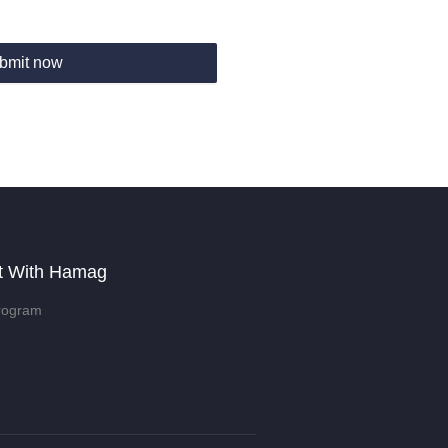
bmit now
t With Hamag
rogram