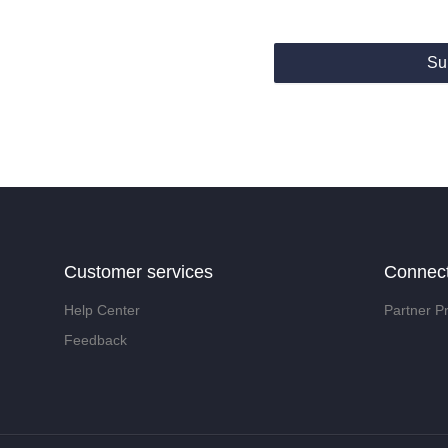
Su
Customer services
Connec
Help Center
Partner P
Feedback