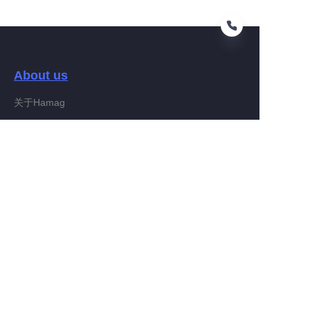
About us
DE
关于Hamag
Customer services
Help Center
Feedback
Connect With Hamag
Partner Program