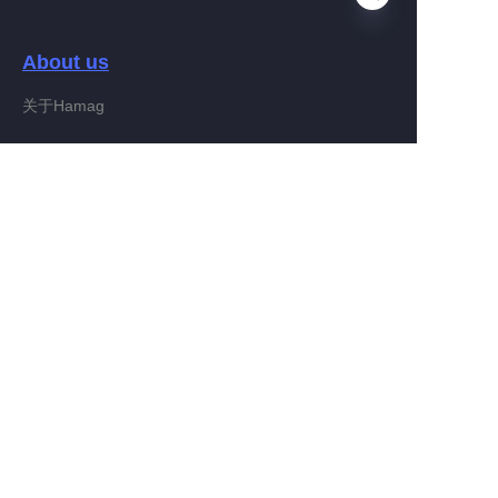
About us
DE
关于Hamag
Customer services
Help Center
Feedback
Connect With Hamag
Partner Program
Copyright ©️ 2022, Hamag Group (and its affiliates as
applicable). All Rights Reserved.