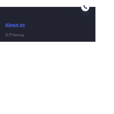
About us
DE
关于Hamag
Customer services
Help Center
Feedback
Connect With Hamag
Partner Program