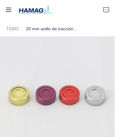
TODO
20 mm anillo de tracción grueso junta plana cubierta de aluminio colorida
Inicio
Acerca de nosotros
Productos
Noticias