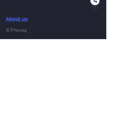
About us
ES
关于Hamag
Customer services
Help Center
Feedback
Connect With Hamag
Partner Program
Copyright ©️ 2022, Hamag Group (and its affiliates as
applicable). All Rights Reserved.