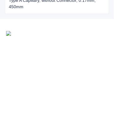
Type A Capillary, without Connector, 0.17mm,
450mm