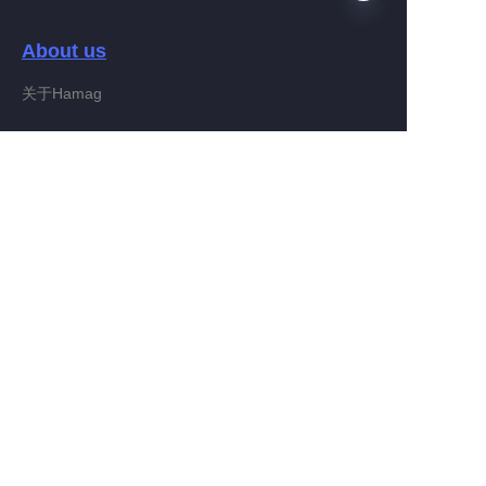
About us
ES
关于Hamag
Customer services
Help Center
Feedback
Connect With Hamag
Partner Program
Copyright ©️ 2022, Hamag Group (and its affiliates as
applicable). All Rights Reserved.