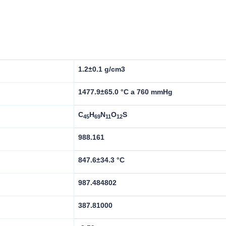
1.2±0.1 g/cm3
1477.9±65.0 °C a 760 mmHg
C
H
N
O
S
45
69
11
12
988.161
847.6±34.3 °C
987.484802
387.81000