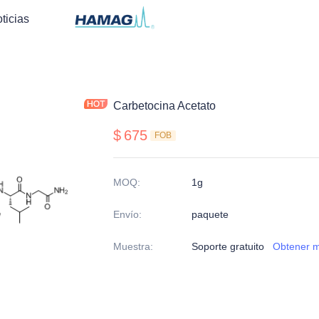
ticias
Carbetocina Acetato
$
675
FOB
MOQ
:
1g
Envío
:
paquete
Muestra
:
Soporte gratuito
Obtener m