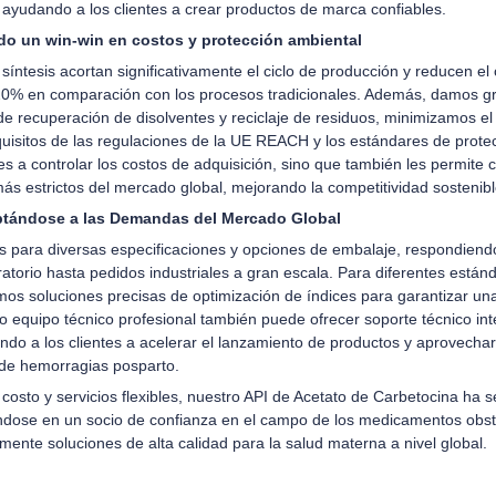
, ayudando a los clientes a crear productos de marca confiables.
do un win-win en costos y protección ambiental
íntesis acortan significativamente el ciclo de producción y reducen e
20% en comparación con los procesos tradicionales. Además, damos gr
 de recuperación de disolventes y reciclaje de residuos, minimizamos e
uisitos de las regulaciones de la UE REACH y los estándares de prote
es a controlar los costos de adquisición, sino que también les permite c
s estrictos del mercado global, mejorando la competitividad sostenibl
aptándose a las Demandas del Mercado Global
s para diversas especificaciones y opciones de embalaje, respondien
torio hasta pedidos industriales a gran escala. Para diferentes está
s soluciones precisas de optimización de índices para garantizar una 
o equipo técnico profesional también puede ofrecer soporte técnico int
ndo a los clientes a acelerar el lanzamiento de productos y aprovecha
de hemorragias posparto.
costo y servicios flexibles, nuestro API de Acetato de Carbetocina ha 
éndose en un socio de confianza en el campo de los medicamentos obst
mente soluciones de alta calidad para la salud materna a nivel global.