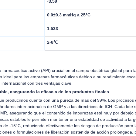
-3.59
0.0±0.3 mmHg a 25°C
1.533
2-8℃
 farmacéutico activo (API) crucial en el campo obstétrico global para l
 ideal para las empresas farmacéuticas debido a su rendimiento excep
internacional con tres ventajas clave.
table, asegurando la eficacia de los productos finales
que producimos cuenta con una pureza de más del 99%. Los procesos d
tándares internacionales de GMP y a las directrices de ICH. Cada lote 
MR, asegurando que el contenido de impurezas esté muy por debajo d
as estables le permiten mantener una estabilidad de actividad a larg
 de -15°C, reduciendo efectivamente los riesgos de producción para 
cciones o formulaciones de liberación sostenida de acción prolongada, pu