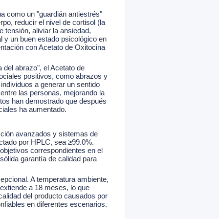
túa como un "guardián antiestrés"
, reducir el nivel de cortisol (la
tensión, aliviar la ansiedad,
al y un buen estado psicológico en
entación con Acetato de Oxitocina
del abrazo", el Acetato de
sociales positivos, como abrazos y
individuos a generar un sentido
entre las personas, mejorando la
entos han demostrado que después
ociales ha aumentado.
ucción avanzados y sistemas de
etectado por HPLC, sea ≥99.0%.
 objetivos correspondientes en el
sólida garantía de calidad para
pcional. A temperatura ambiente,
e extiende a 18 meses, lo que
 calidad del producto causados por
nfiables en diferentes escenarios.