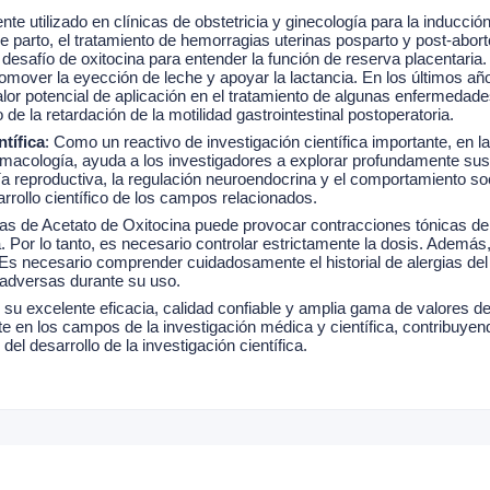
te utilizado en clínicas de obstetricia y ginecología para la inducción 
e parto, el tratamiento de hemorragias uterinas posparto y post-abo
 desafío de oxitocina para entender la función de reserva placentaria
mover la eyección de leche y apoyar la lactancia. En los últimos año
or potencial de aplicación en el tratamiento de algunas enfermedade
 de la retardación de la motilidad gastrointestinal postoperatoria.
tífica
: Como un reactivo de investigación científica importante, en la
farmacología, ayuda a los investigadores a explorar profundamente s
ía reproductiva, la regulación neuroendocrina y el comportamiento so
arrollo científico de los campos relacionados.
ltas de Acetato de Oxitocina puede provocar contracciones tónicas d
na. Por lo tanto, es necesario controlar estrictamente la dosis. Adem
. Es necesario comprender cuidadosamente el historial de alergias del
 adversas durante su uso.
 su excelente eficacia, calidad confiable y amplia gama de valores d
e en los campos de la investigación médica y científica, contribuyend
del desarrollo de la investigación científica.