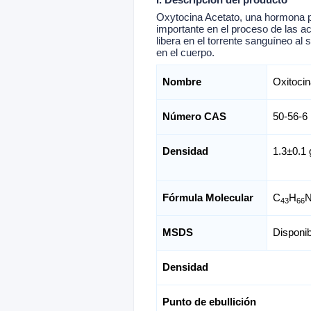
I. Descripción del producto
Oxytocina Acetato, una hormona pr
importante en el proceso de las act
libera en el torrente sanguíneo al 
en el cuerpo.
Nombre
Oxitocin
Número CAS
50-56-6
Densidad
1.3±0.1
Fórmula Molecular
C
H
43
66
MSDS
Disponib
Densidad
Punto de ebullición