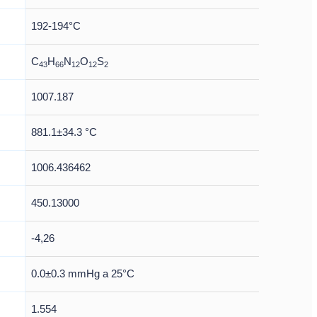
192-194°C
C
H
N
O
S
43
66
12
12
2
1007.187
881.1±34.3 °C
1006.436462
450.13000
-4,26
0.0±0.3 mmHg a 25°C
1.554