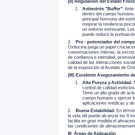
(II) Regulación del Estado Físico
1.
Antiestrés "Buffer"
: Ante
dentro del cuerpo humano. P
principal hormona del estr
mejorar la resiliencia psi
un entorno estresante. Los
puede reducir la puntuación
2.
Pro - potenciador del compo
Oxitocina juega un papel crucial 
conversaciones íntimas, la secrec
de confianza e intimidad, promovi
calidad de las interacciones soc
de la exposición al Acetato de Ox
(III) Excelente Aseguramiento de
1.
Alta Pureza y Actividad
:
control de calidad estrict
Tiene un alto grado de acti
cuerpo humano y ejercer la
aplicaciones médicas y de i
2.
Buena Estabilidad
: En térmi
la vida útil puede alcanzar los 8 
facilita en gran medida el almace
las condiciones de almacenamiento 
III. Áreas de Aplicación