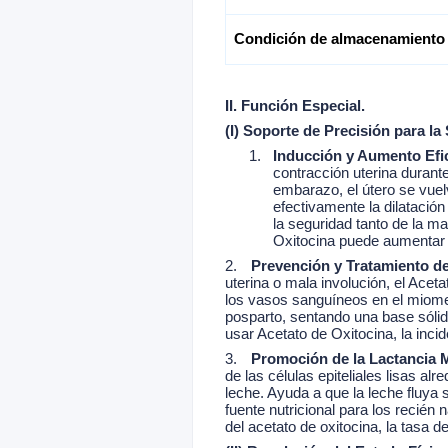
Condición de almacenamiento
II. Función Especial.
(I) Soporte de Precisión para l
1.
Inducción y Aumento Efic
contracción uterina durant
embarazo, el útero se vue
efectivamente la dilatación
la seguridad tanto de la m
Oxitocina puede aumentar la
2.
Prevención y Tratamiento d
uterina o mala involución, el Acet
los vasos sanguíneos en el miomet
posparto, sentando una base sóli
usar Acetato de Oxitocina, la inc
3.
Promoción de la Lactancia 
de las células epiteliales lisas a
leche. Ayuda a que la leche fluya
fuente nutricional para los recién 
del acetato de oxitocina, la tasa d