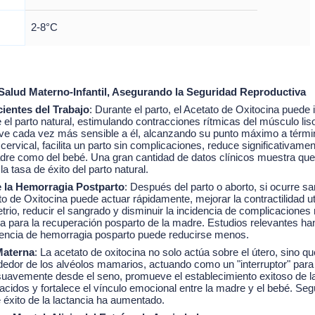
2-8°C
a Salud Materno-Infantil, Asegurando la Seguridad Reproductiva
ientes del Trabajo
: Durante el parto, el Acetato de Oxitocina puede 
e el parto natural, estimulando contracciones rítmicas del músculo lis
lve cada vez más sensible a él, alcanzando su punto máximo a térm
 cervical, facilita un parto sin complicaciones, reduce significativamen
adre como del bebé. Una gran cantidad de datos clínicos muestra que 
 tasa de éxito del parto natural.
e la Hemorragia Postparto
: Después del parto o aborto, si ocurre s
ato de Oxitocina puede actuar rápidamente, mejorar la contractilidad 
rio, reducir el sangrado y disminuir la incidencia de complicaciones
da para la recuperación posparto de la madre. Estudios relevantes 
idencia de hemorragia posparto puede reducirse menos.
Materna
: La acetato de oxitocina no solo actúa sobre el útero, sino q
lrededor de los alvéolos mamarios, actuando como un "interruptor" para
 suavemente desde el seno, promueve el establecimiento exitoso de la
nacidos y fortalece el vínculo emocional entre la madre y el bebé. Seg
e éxito de la lactancia ha aumentado.