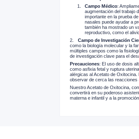
1.
Campo Médico
: Ampliamen
augmentación del trabajo d
importante en la prueba de
nasales puede ayudar a pro
también ha mostrado un val
reproductivo, como el alivio
2.
Campo de Investigación Cien
como la biología molecular y la 
múltiples campos como la fisiolog
de investigación clave para el des
Precauciones
: El uso de dosis a
como asfixia fetal y ruptura uteri
alérgicas al Acetato de Oxitocina
observar de cerca las reacciones
Nuestro Acetato de Oxitocina, con
convertirá en su poderoso asistent
materna e infantil y a la promoción 