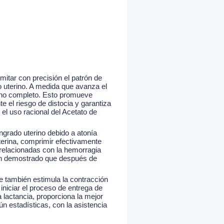
imitar con precisión el patrón de
o uterino. A medida que avanza el
ino completo. Esto promueve
te el riesgo de distocia y garantiza
el uso racional del Acetato de
angrado uterino debido a atonía
uterina, comprimir efectivamente
 relacionadas con la hemorragia
han demostrado que después de
ue también estimula la contracción
 iniciar el proceso de entrega de
 lactancia, proporciona la mejor
ún estadísticas, con la asistencia