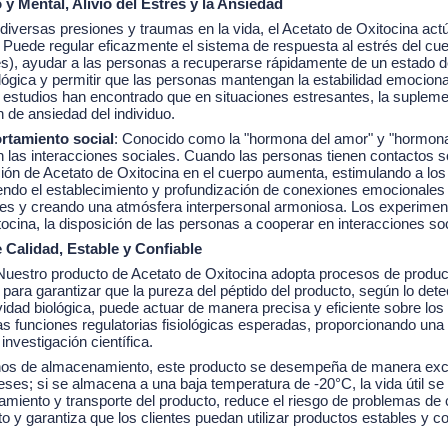
 y Mental, Alivio del Estrés y la Ansiedad
 diversas presiones y traumas en la vida, el Acetato de Oxitocina ac
uede regular eficazmente el sistema de respuesta al estrés del cuerpo
és), ayudar a las personas a recuperarse rápidamente de un estado de 
cológica y permitir que las personas mantengan la estabilidad emocion
 estudios han encontrado que en situaciones estresantes, la suplem
 de ansiedad del individuo.
rtamiento social
: Conocido como la "hormona del amor" y "hormona 
en las interacciones sociales. Cuando las personas tienen contactos 
ión de Acetato de Oxitocina en el cuerpo aumenta, estimulando a los 
endo el establecimiento y profundización de conexiones emocionales 
iales y creando una atmósfera interpersonal armoniosa. Los experim
itocina, la disposición de las personas a cooperar en interacciones s
 Calidad, Estable y Confiable
 Nuestro producto de Acetato de Oxitocina adopta procesos de prod
os para garantizar que la pureza del péptido del producto, según lo d
vidad biológica, puede actuar de manera precisa y eficiente sobre los
s funciones regulatorias fisiológicas esperadas, proporcionando una 
nvestigación científica.
nos de almacenamiento, este producto se desempeña de manera exce
meses; si se almacena a una baja temperatura de -20°C, la vida útil s
namiento y transporte del producto, reduce el riesgo de problemas de
y garantiza que los clientes puedan utilizar productos estables y co