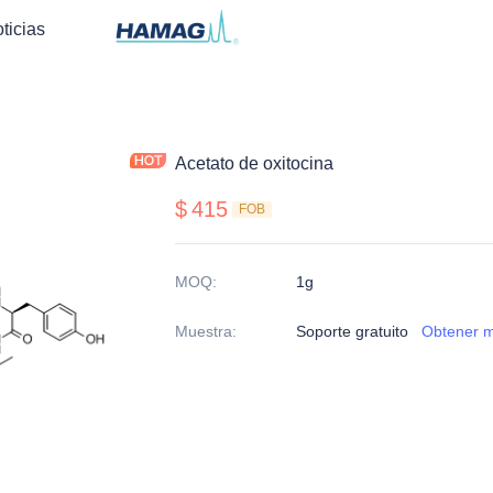
ticias
Acetato de oxitocina
$
415
FOB
MOQ
:
1g
Muestra
:
Soporte gratuito
Obtener m