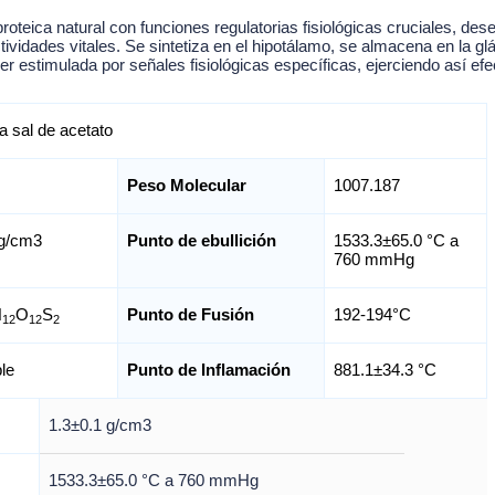
oteica natural con funciones regulatorias fisiológicas cruciales, 
ividades vitales. Se sintetiza en el hipotálamo, se almacena en la glán
ser estimulada por señales fisiológicas específicas, ejerciendo así ef
a sal de acetato
Peso Molecular
1007.187
 g/cm3
Punto de ebullición
1533.3±65.0 °C a
760 mmHg
N
O
S
Punto de Fusión
192-194°C
12
12
2
le
Punto de Inflamación
881.1±34.3 °C
1.3±0.1 g/cm3
1533.3±65.0 °C a 760 mmHg