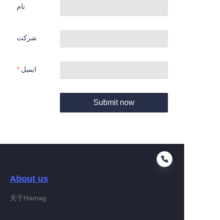
نام
شرکت
ایمیل
Submit now
About us
关于Hamag
FA