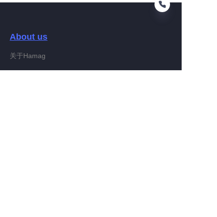
About us
FR
关于Hamag
Customer services
Help Center
Feedback
Connect With Hamag
Partner Program
Copyright ©️ 2022, Hamag Group (and its affiliates as