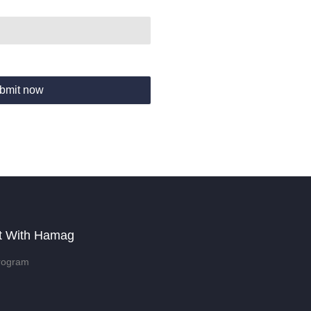
bmit now
t With Hamag
rogram