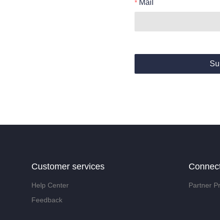
Mail
Su
Customer services
Connec
Help Center
Partner P
Feedback