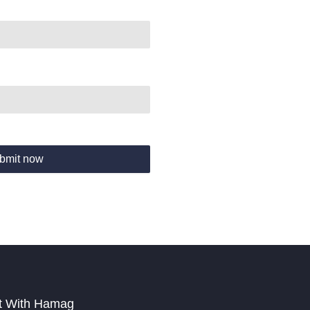
bmit now
t With Hamag