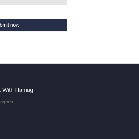
bmit now
t With Hamag
rogram