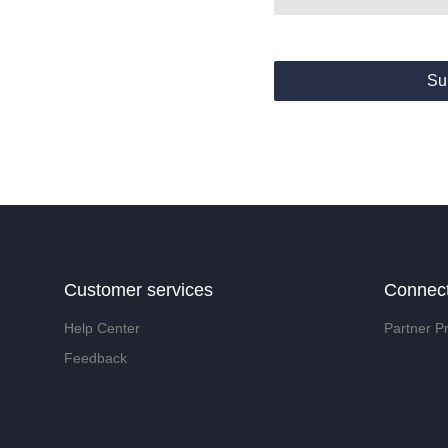
Su
Customer services
Connec
Help Center
Partner P
Feedback