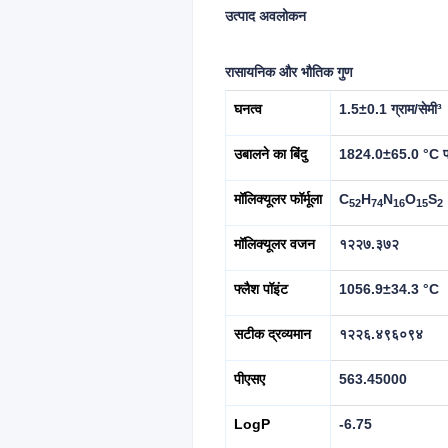
उत्पाद अवलोकन
रासायनिक और भौतिक गुण
घनत्व
1.5±0.1 ग्राम/सेमी³
उबालने का बिंदु
1824.0±65.0 °C
मॉलिक्यूलर फॉर्मूला
C
H
N
O
S
52
74
16
15
2
मॉलिक्यूलर वजन
१२२७.३७२
फ्लैश पॉइंट
1056.9±34.3 °C
सटीक द्रव्यमान
१२२६.४९६०९४
पीएसए
563.45000
LogP
-6.75