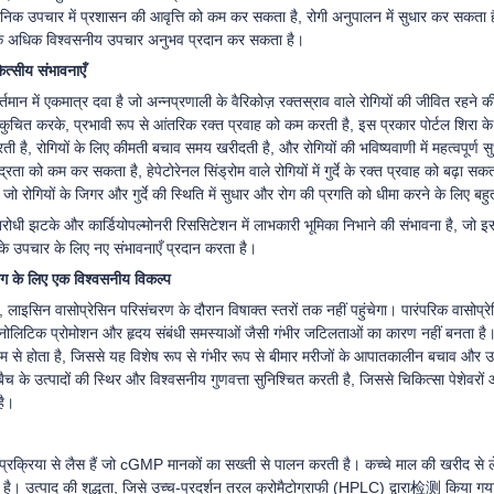
िक उपचार में प्रशासन की आवृत्ति को कम कर सकता है, रोगी अनुपालन में सुधार कर सकता है
ो एक अधिक विश्वसनीय उपचार अनुभव प्रदान कर सकता है।
कित्सीय संभावनाएँ
र्तमान में एकमात्र दवा है जो अन्नप्रणाली के वैरिकोज़ रक्तस्राव वाले रोगियों की जीवित रहन
ंकुचित करके, प्रभावी रूप से आंतरिक रक्त प्रवाह को कम करती है, इस प्रकार पोर्टल शिरा क
ती है, रोगियों के लिए कीमती बचाव समय खरीदती है, और रोगियों की भविष्यवाणी में महत्वपूर्ण 
ंद्रता को कम कर सकता है, हेपेटोरेनल सिंड्रोम वाले रोगियों में गुर्दे के रक्त प्रवाह को बढ़ा सकता 
ो रोगियों के जिगर और गुर्दे की स्थिति में सुधार और रोग की प्रगति को धीमा करने के लिए बहुत 
िरोधी झटके और कार्डियोपल्मोनरी रिससिटेशन में लाभकारी भूमिका निभाने की संभावना है, जो इसके
के उपचार के लिए नए संभावनाएँ प्रदान करता है।
ोग के लिए एक विश्वसनीय विकल्प
 लाइसिन वासोप्रेसिन परिसंचरण के दौरान विषाक्त स्तरों तक नहीं पहुंचेगा। पारंपरिक वासोप्रे
िनोलिटिक प्रोमोशन और हृदय संबंधी समस्याओं जैसी गंभीर जटिलताओं का कारण नहीं बनता
यम से होता है, जिससे यह विशेष रूप से गंभीर रूप से बीमार मरीजों के आपातकालीन बचाव और उ
बैच के उत्पादों की स्थिर और विश्वसनीय गुणवत्ता सुनिश्चित करती है, जिससे चिकित्सा पेशेवर
है।
प्रक्रिया से लैस हैं जो cGMP मानकों का सख्ती से पालन करती है। कच्चे माल की खरीद से
ा है। उत्पाद की शुद्धता, जिसे उच्च-प्रदर्शन तरल क्रोमैटोग्राफी (HPLC) द्वारा检测 किया ग