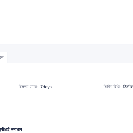
श्न
वितरण समय
:
7days
शिपिंग विधि
:
डिलीव
एपीआई समाधान