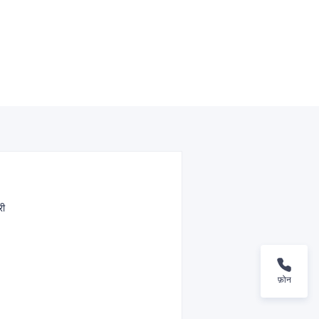
री
फ़ोन