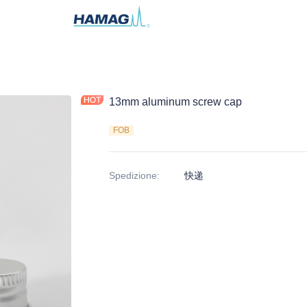
13mm aluminum screw cap
FOB
Spedizione
:
快递