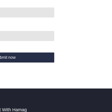
bmit now
t With Hamag