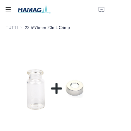
TUTTI
22.5*75mm 20mL Crimp Clear Borosilicate Glass Headspace Vial Round Bottom
Home
Chi Siamo
Prodotti
Notizie