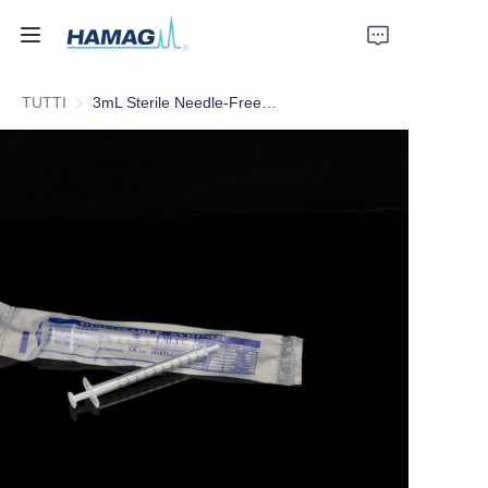
TUTTI
3mL Sterile Needle-Free Disposable Syringe
Home
Chi Siamo
Prodotti
Notizie