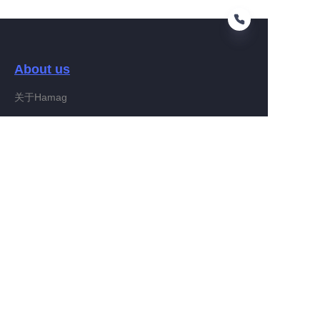
About us
IT
关于Hamag
Customer services
Help Center
Feedback
Connect With Hamag
Partner Program