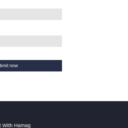
bmit now
t With Hamag