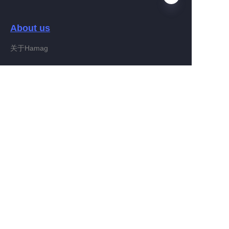
About us
JP
关于Hamag
Customer services
Help Center
Feedback
Connect With Hamag
Partner Program
Copyright ©️ 2022, Hamag Group (and its affiliates as
applicable). All Rights Reserved.