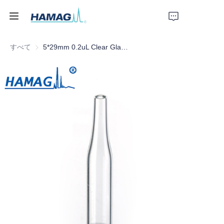
すべて
5*29mm 0.2uL Clear Glass Conical Insert with Plastic Feet
ホーム
私たちについて
製品
ニュース