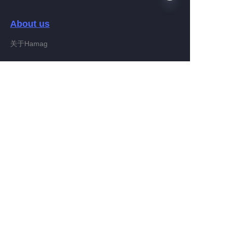
About us
JP
关于Hamag
Customer services
Help Center
Feedback
Connect With Hamag
Partner Program
Copyright ©️ 2022, Hamag Group (and its affiliates as
applicable). All Rights Reserved.