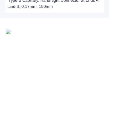
Type B Capillary, Hand-tight Connector at Ends A
and B, 0.17mm, 150mm