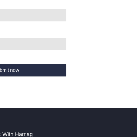
bmit now
t With Hamag