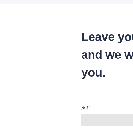
Leave yo
and we wi
you.
名前