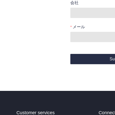
会社
メール
Su
Customer services
Connec