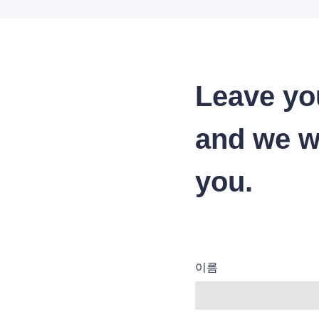
Leave yo
and we wi
you.
이름