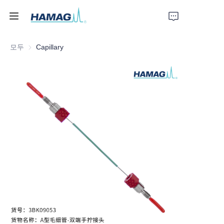
모두
Capillary
홈
회사 소개
제품
뉴스