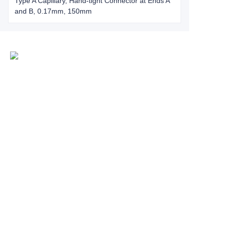
Type A Capillary, Hand-tight Connector at Ends A
and B, 0.17mm, 150mm