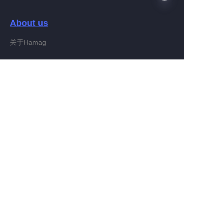
About us
KO
关于Hamag
Customer services
Help Center
Feedback
Connect With Hamag
Partner Program
Copyright ©️ 2022, Hamag Group (and its affiliates as
applicable). All Rights Reserved.