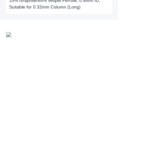
15% Graphite/85% Vespel Ferrule, 0.5mm ID,
Suitable for 0.32mm Column (Long)