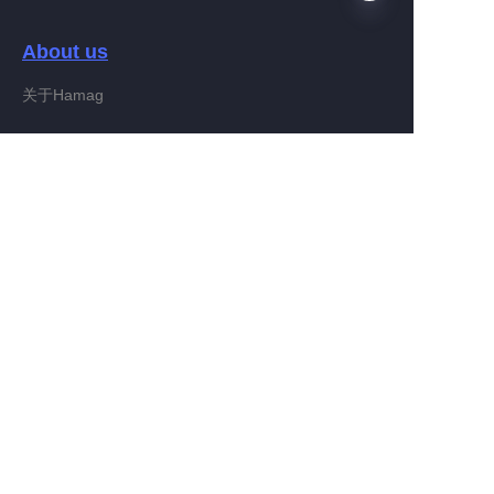
About us
KO
关于Hamag
Customer services
Help Center
Feedback
Connect With Hamag
Partner Program
Copyright ©️ 2022, Hamag Group (and its affiliates as
applicable). All Rights Reserved.