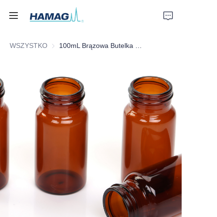
WSZYSTKO
100mL Brązowa Butelka z Szerokim Otworem
Strona główna
O nas
Produkty
Aktualności