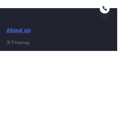
About us
PO
关于Hamag
Customer services
Help Center
Feedback
Connect With Hamag
Partner Program