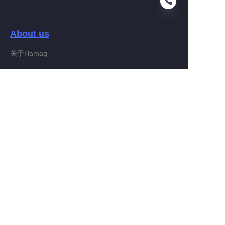
About us
PO
关于Hamag
Customer services
Help Center
Feedback
Connect With Hamag
Partner Program
Copyright ©️ 2022, Hamag Group (and its affiliates as
applicable). All Rights Reserved.