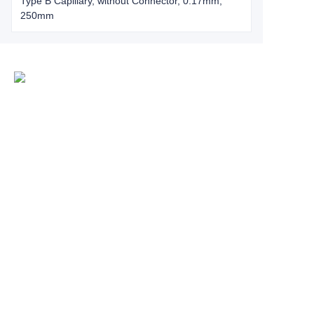
Type B Capillary, without Connector, 0.17mm,
250mm