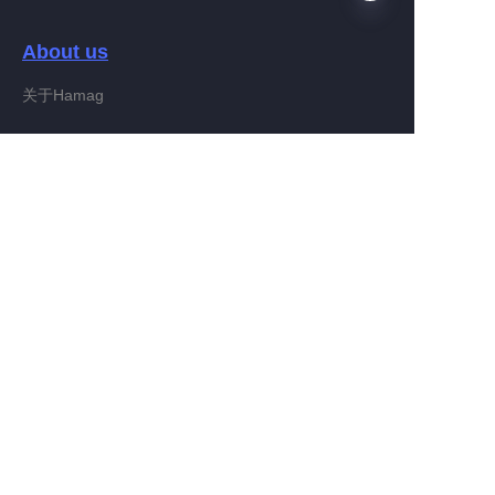
About us
PO
关于Hamag
Customer services
Help Center
Feedback
Connect With Hamag
Partner Program
Copyright ©️ 2022, Hamag Group (and its affiliates as
applicable). All Rights Reserved.