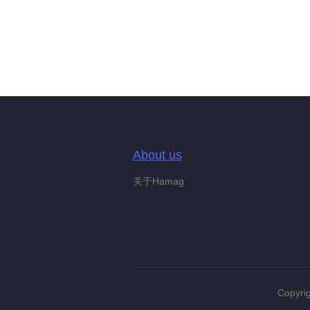
About us
关于Hamag
Copyrig