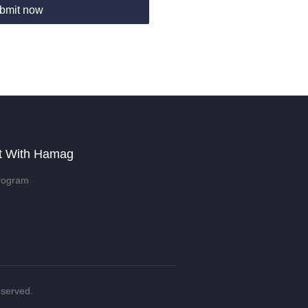
bmit now
t With Hamag
rogram
eserved.