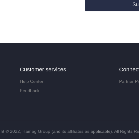
Su
Customer services
Connec
Help Center
Partner P
Feedback
ht ©️ 2022, Hamag Group (and its affiliates as applicable). All Rights R