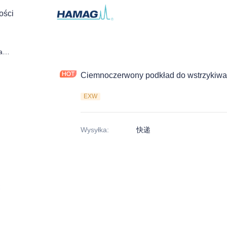
ości
Ciemnoczerwony podkład do wstrzykiwań
Ciemnoczerwony podkład do wstrzykiw
EXW
Wysyłka
:
快递