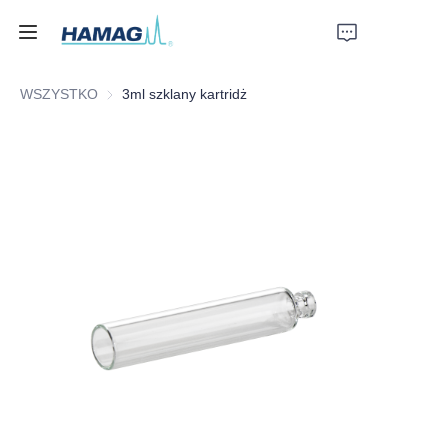
WSZYSTKO
3ml szklany kartridż
Strona główna
O nas
Produkty
Aktualności