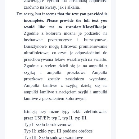
zawierające cyrkon ma doskonałą odporność
zarówno na kwasy, jak i alkalia.
I'm sorry, but it seems that the text you provided is
incomplete. Please provide the full text you
would like me to translate.
Klasyfikacja
:
Zgodnie z kolorem można je podzielić na
bezbarwne przezroczyste i bursztynowe.
Bursztynowe mogą filtrować promieniowanie
ultrafioletowe, co czyni je odpowiednimi do
przechowywania leków wrażliwych na światło.
Zgodnie z stylem dzieli się je na ampułki z
szyjką i ampułki proszkowe. Ampułki
proszkowe zostały zasadniczo wycofane.
Ampułki łamliwe z szyjką dzielą się na
ampułki łamliwe z nacięciem szyjki i ampułki
łamliwe z pierścieniem kolorowym.
Istnieją trzy różne typy szkła zdefiniowane
przez USP/EP: typ I, typ II, typ III.
Typ I: szkło borokrzemowe
Typ II: szkło typu III poddane obróbce
Typ III: Szkło sodowo-wapniowe