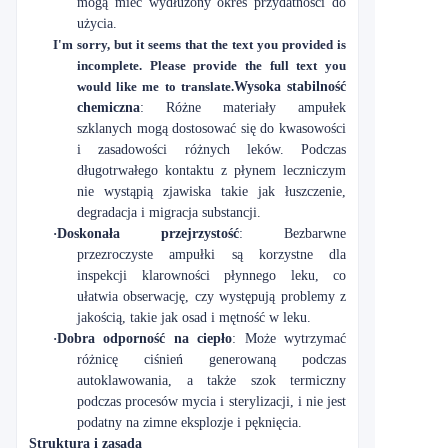
mogą mieć wydłużony okres przydatności do
użycia.
I'm sorry, but it seems that the text you provided is
incomplete. Please provide the full text you
would like me to translate.
Wysoka stabilność
chemiczna
: Różne materiały ampułek
szklanych mogą dostosować się do kwasowości
i zasadowości różnych leków. Podczas
długotrwałego kontaktu z płynem leczniczym
nie wystąpią zjawiska takie jak łuszczenie,
degradacja i migracja substancji.
·
Doskonała przejrzystość
: Bezbarwne
przezroczyste ampułki są korzystne dla
inspekcji klarowności płynnego leku, co
ułatwia obserwację, czy występują problemy z
jakością, takie jak osad i mętność w leku.
·
Dobra odporność na ciepło
: Może wytrzymać
różnicę ciśnień generowaną podczas
autoklawowania, a także szok termiczny
podczas procesów mycia i sterylizacji, i nie jest
podatny na zimne eksplozje i pęknięcia.
Struktura i zasada