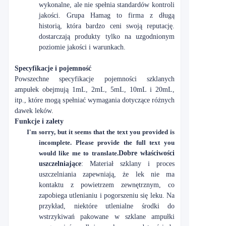
wykonalne, ale nie spełnia standardów kontroli
jakości. Grupa Hamag to firma z długą
historią, która bardzo ceni swoją reputację.
dostarczają produkty tylko na uzgodnionym
poziomie jakości i warunkach.
Specyfikacje i pojemność
Powszechne specyfikacje pojemności szklanych
ampułek obejmują 1mL, 2mL, 5mL, 10mL i 20mL,
itp., które mogą spełniać wymagania dotyczące różnych
dawek leków.
Funkcje i zalety
I'm sorry, but it seems that the text you provided is
incomplete. Please provide the full text you
would like me to translate.
Dobre właściwości
uszczelniające
: Materiał szklany i proces
uszczelniania zapewniają, że lek nie ma
kontaktu z powietrzem zewnętrznym, co
zapobiega utlenianiu i pogorszeniu się leku. Na
przykład, niektóre utlenialne środki do
wstrzykiwań pakowane w szklane ampułki