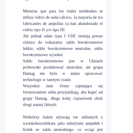
Mientras que para los viales moldeados se
utiliza vidrio de soda-cálcico, la mayoría de los
fabricantes de ampollas ya han abandonado el
vidrio tipo II y/o tipo III.
Ale jednak szkło typu I USP, istnieją pewne
różnice do wskazania: szkło borokrzemowe
lekkie, szkło borokrzemowe neutralne, szkło
borokrzemowe wysokie.
Szkło borokrzemowe jest w Chinach
próbowało produkować neutralne, ale grupa
Hamag nie była w stanie opracować
technologii w tamtym czasie.
Wszystkie inne firmy zajmujące się
formowaniem szkła przyjeżdżają, aby kupić od
grupy Hamag. długa kolej ciężarówek obok
drogi naszej fabryki.
Niektórzy ludzie używają rur szklanych z
wysokoborosilikatu jako substytutu ampułek i
fiolek ze szkła neutralnego. co wciąż jest