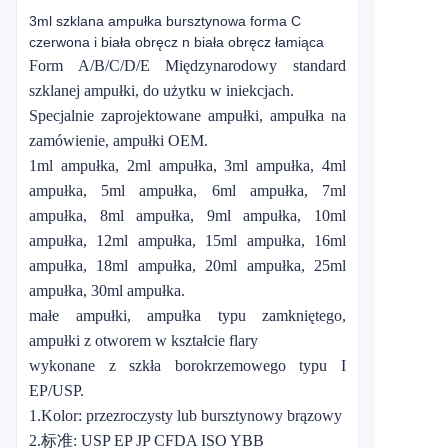
3ml szklana ampułka bursztynowa forma C
czerwona i biała obręcz n biała obręcz łamiąca
Form A/B/C/D/E Międzynarodowy standard
szklanej ampułki, do użytku w iniekcjach.
Specjalnie zaprojektowane ampułki, ampułka na
zamówienie, ampułki OEM.
1ml ampułka, 2ml ampułka, 3ml ampułka, 4ml
ampułka, 5ml ampułka, 6ml ampułka, 7ml
ampułka, 8ml ampułka, 9ml ampułka, 10ml
ampułka, 12ml ampułka, 15ml ampułka, 16ml
ampułka, 18ml ampułka, 20ml ampułka, 25ml
ampułka, 30ml ampułka.
małe ampułki, ampułka typu zamkniętego,
ampułki z otworem w kształcie flary
wykonane z szkła borokrzemowego typu I
EP/USP.
1.Kolor: przezroczysty lub bursztynowy brązowy
2.标准: USP EP JP CFDA ISO YBB