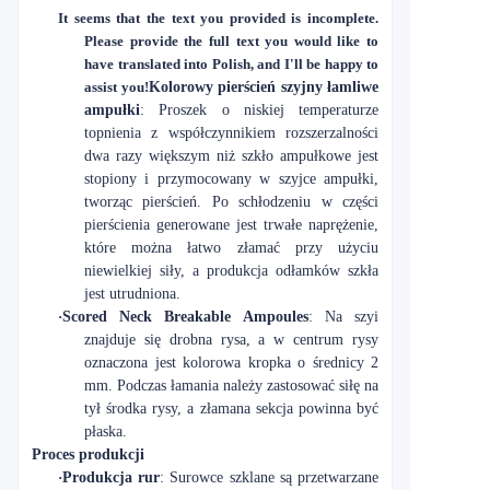
It seems that the text you provided is incomplete.
Please provide the full text you would like to
have translated into Polish, and I'll be happy to
assist you!
Kolorowy pierścień szyjny łamliwe
ampułki
: Proszek o niskiej temperaturze
topnienia z współczynnikiem rozszerzalności
dwa razy większym niż szkło ampułkowe jest
stopiony i przymocowany w szyjce ampułki,
tworząc pierścień. Po schłodzeniu w części
pierścienia generowane jest trwałe naprężenie,
które można łatwo złamać przy użyciu
niewielkiej siły, a produkcja odłamków szkła
jest utrudniona.
·
Scored Neck Breakable Ampoules
: Na szyi
znajduje się drobna rysa, a w centrum rysy
oznaczona jest kolorowa kropka o średnicy 2
mm. Podczas łamania należy zastosować siłę na
tył środka rysy, a złamana sekcja powinna być
płaska.
Proces produkcji
·
Produkcja rur
: Surowce szklane są przetwarzane