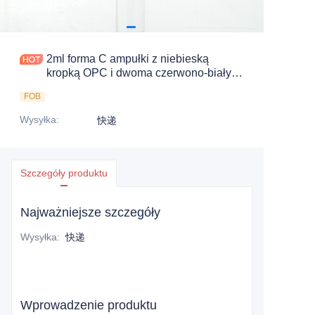
2ml forma C ampułki z niebieską
kropką OPC i dwoma czerwono-białymi
pierścieniami identyfikacyjnymi od
FOB
Hamag
Wysyłka
:
快递
Szczegóły produktu
Najważniejsze szczegóły
Wysyłka
:
快递
Wprowadzenie produktu