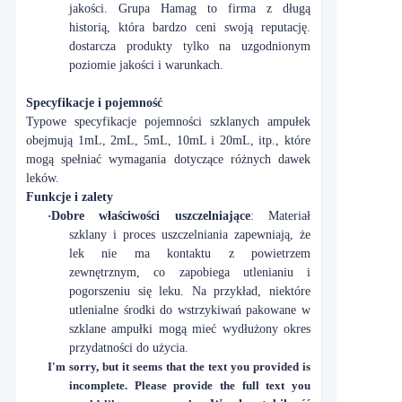
jakości. Grupa Hamag to firma z długą
historią, która bardzo ceni swoją reputację.
dostarcza produkty tylko na uzgodnionym
poziomie jakości i warunkach.
Specyfikacje i pojemność
Typowe specyfikacje pojemności szklanych ampułek
obejmują 1mL, 2mL, 5mL, 10mL i 20mL, itp., które
mogą spełniać wymagania dotyczące różnych dawek
leków.
Funkcje i zalety
·
Dobre właściwości uszczelniające
: Materiał
szklany i proces uszczelniania zapewniają, że
lek nie ma kontaktu z powietrzem
zewnętrznym, co zapobiega utlenianiu i
pogorszeniu się leku. Na przykład, niektóre
utlenialne środki do wstrzykiwań pakowane w
szklane ampułki mogą mieć wydłużony okres
przydatności do użycia.
I'm sorry, but it seems that the text you provided is
incomplete. Please provide the full text you