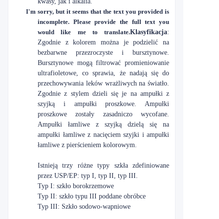
kwasy, jak i alkalia.
I'm sorry, but it seems that the text you provided is
incomplete. Please provide the full text you
would like me to translate.
Klasyfikacja
:
Zgodnie z kolorem można je podzielić na
bezbarwne przezroczyste i bursztynowe.
Bursztynowe mogą filtrować promieniowanie
ultrafioletowe, co sprawia, że nadają się do
przechowywania leków wrażliwych na światło.
Zgodnie z stylem dzieli się je na ampułki z
szyjką i ampułki proszkowe. Ampułki
proszkowe zostały zasadniczo wycofane.
Ampułki łamliwe z szyjką dzielą się na
ampułki łamliwe z nacięciem szyjki i ampułki
łamliwe z pierścieniem kolorowym.
Istnieją trzy różne typy szkła zdefiniowane
przez USP/EP: typ I, typ II, typ III.
Typ I: szkło borokrzemowe
Typ II: szkło typu III poddane obróbce
Typ III: Szkło sodowo-wapniowe