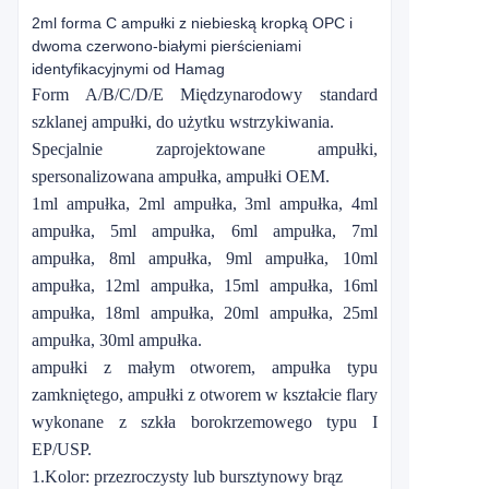
2ml forma C ampułki z niebieską kropką OPC i
dwoma czerwono-białymi pierścieniami
identyfikacyjnymi od Hamag
Form A/B/C/D/E Międzynarodowy standard
szklanej ampułki, do użytku wstrzykiwania.
Specjalnie zaprojektowane ampułki,
spersonalizowana ampułka, ampułki OEM.
1ml ampułka, 2ml ampułka, 3ml ampułka, 4ml
ampułka, 5ml ampułka, 6ml ampułka, 7ml
ampułka, 8ml ampułka, 9ml ampułka, 10ml
ampułka, 12ml ampułka, 15ml ampułka, 16ml
ampułka, 18ml ampułka, 20ml ampułka, 25ml
ampułka, 30ml ampułka.
ampułki z małym otworem, ampułka typu
zamkniętego, ampułki z otworem w kształcie flary
wykonane z szkła borokrzemowego typu I
EP/USP.
1.Kolor: przezroczysty lub bursztynowy brąz