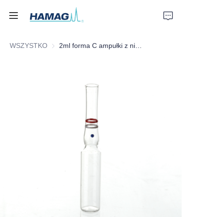
WSZYSTKO
2ml forma C ampułki z niebieską kropką OPC i dwoma czerwono-białymi pierścieniami identyfikacyjnymi od Hamag
Strona główna
O nas
Produkty
Aktualności