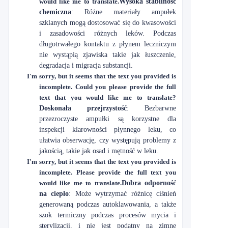
would like me to translate.
Wysoka stabilność
chemiczna
: Różne materiały ampułek
szklanych mogą dostosować się do kwasowości
i zasadowości różnych leków. Podczas
długotrwałego kontaktu z płynem leczniczym
nie wystąpią zjawiska takie jak łuszczenie,
degradacja i migracja substancji.
I'm sorry, but it seems that the text you provided is
incomplete. Could you please provide the full
text that you would like me to translate?
Doskonała przejrzystość
: Bezbarwne
przezroczyste ampułki są korzystne dla
inspekcji klarowności płynnego leku, co
ułatwia obserwację, czy występują problemy z
jakością, takie jak osad i mętność w leku.
I'm sorry, but it seems that the text you provided is
incomplete. Please provide the full text you
would like me to translate.
Dobra odporność
na ciepło
: Może wytrzymać różnicę ciśnień
generowaną podczas autoklawowania, a także
szok termiczny podczas procesów mycia i
sterylizacji, i nie jest podatny na zimne