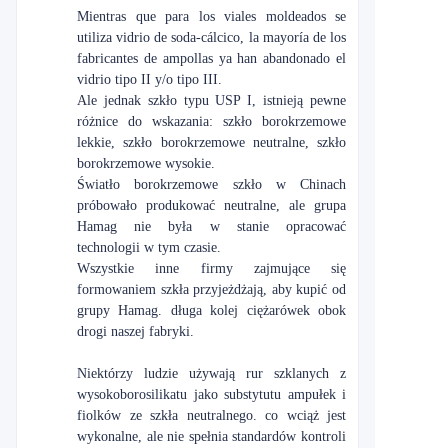
Mientras que para los viales moldeados se
utiliza vidrio de soda-cálcico, la mayoría de los
fabricantes de ampollas ya han abandonado el
vidrio tipo II y/o tipo III.
Ale jednak szkło typu USP I, istnieją pewne
różnice do wskazania: szkło borokrzemowe
lekkie, szkło borokrzemowe neutralne, szkło
borokrzemowe wysokie.
Światło borokrzemowe szkło w Chinach
próbowało produkować neutralne, ale grupa
Hamag nie była w stanie opracować
technologii w tym czasie.
Wszystkie inne firmy zajmujące się
formowaniem szkła przyjeżdżają, aby kupić od
grupy Hamag. długa kolej ciężarówek obok
drogi naszej fabryki.
Niektórzy ludzie używają rur szklanych z
wysokoborosilikatu jako substytutu ampułek i
fiolków ze szkła neutralnego. co wciąż jest
wykonalne, ale nie spełnia standardów kontroli