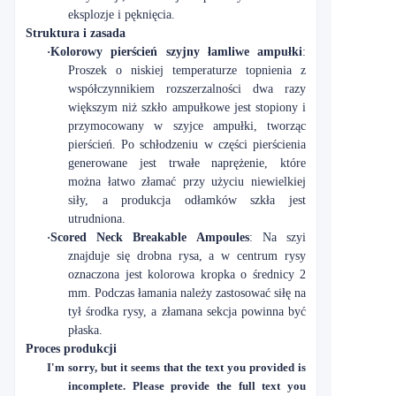
eksplozje i pęknięcia.
Struktura i zasada
·
Kolorowy pierścień szyjny łamliwe ampułki
:
Proszek o niskiej temperaturze topnienia z
współczynnikiem rozszerzalności dwa razy
większym niż szkło ampułkowe jest stopiony i
przymocowany w szyjce ampułki, tworząc
pierścień. Po schłodzeniu w części pierścienia
generowane jest trwałe naprężenie, które
można łatwo złamać przy użyciu niewielkiej
siły, a produkcja odłamków szkła jest
utrudniona.
·
Scored Neck Breakable Ampoules
: Na szyi
znajduje się drobna rysa, a w centrum rysy
oznaczona jest kolorowa kropka o średnicy 2
mm. Podczas łamania należy zastosować siłę na
tył środka rysy, a złamana sekcja powinna być
płaska.
Proces produkcji
I'm sorry, but it seems that the text you provided is
incomplete. Please provide the full text you