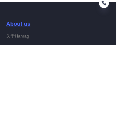
About us
PO
关于Hamag
Customer services
Help Center
Feedback
Connect With Hamag
Partner Program
Copyright ©️ 2022, Hamag Group (and its affiliates as