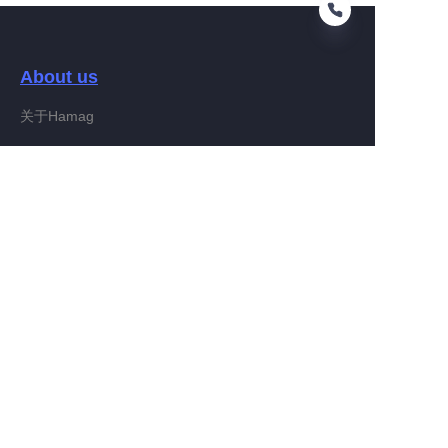
About us
PO
关于Hamag
Customer services
Help Center
Feedback
Connect With Hamag
Partner Program
Copyright ©️ 2022, Hamag Group (and its affiliates as