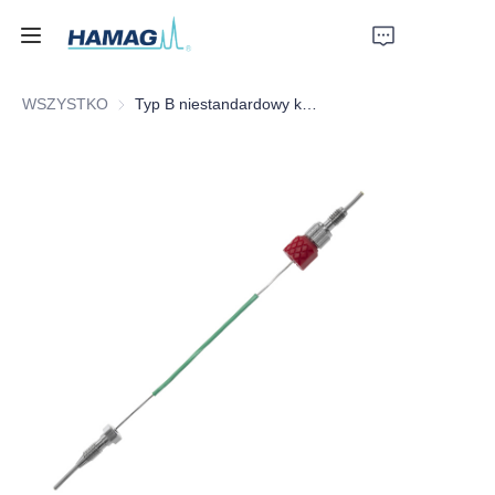
WSZYSTKO
Typ B niestandardowy kapilarny
Strona główna
O nas
Produkty
Aktualności