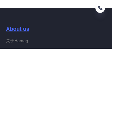
About us
PT
关于Hamag
Customer services
Help Center
Feedback
Connect With Hamag
Partner Program