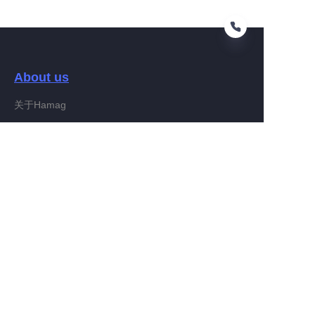
About us
PT
关于Hamag
Customer services
Help Center
Feedback
Connect With Hamag
Partner Program