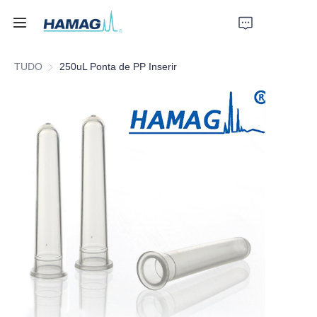
TUDO
250uL Ponta de PP Inserir
Início
Sobre Nós
Produtos
Notícias