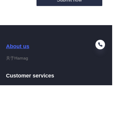
About us
关于Hamag
PT
Customer services
Help Center
Feedback
Connect With Hamag
Partner Program