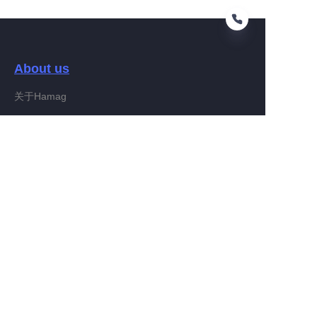
About us
PT
关于Hamag
Customer services
Help Center
Feedback
Connect With Hamag
Partner Program