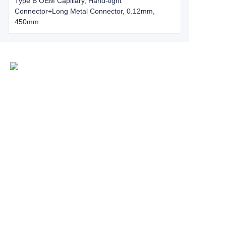
Type B OEM Capillary, Hand-tight
Connector+Long Metal Connector, 0.12mm,
450mm