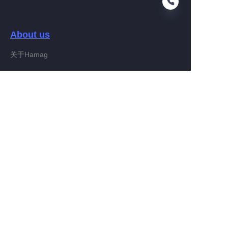
About us
PT
关于Hamag
Customer services
Help Center
Feedback
Connect With Hamag
Partner Program
Copyright ©️ 2022, Hamag Group (and its affiliates as
applicable). All Rights Reserved.