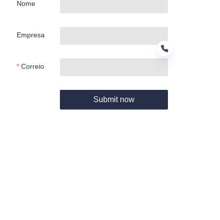
Nome
Empresa
Correio
PT
Submit now
About us
关于Hamag