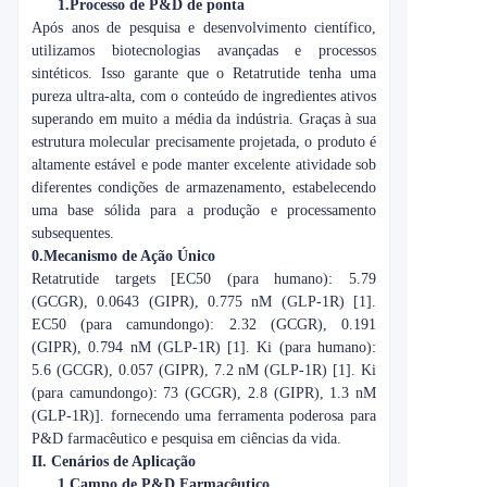
1.
Processo de P&D de ponta
Após anos de pesquisa e desenvolvimento científico,
utilizamos biotecnologias avançadas e processos
sintéticos. Isso garante que o Retatrutide tenha uma
pureza ultra-alta, com o conteúdo de ingredientes ativos
superando em muito a média da indústria. Graças à sua
estrutura molecular precisamente projetada, o produto é
altamente estável e pode manter excelente atividade sob
diferentes condições de armazenamento, estabelecendo
uma base sólida para a produção e processamento
subsequentes.
0.
Mecanismo de Ação Único
Retatrutide targets [EC50 (para humano): 5.79
(GCGR), 0.0643 (GIPR), 0.775 nM (GLP-1R) [1].
EC50 (para camundongo): 2.32 (GCGR), 0.191
(GIPR), 0.794 nM (GLP-1R) [1]. Ki (para humano):
5.6 (GCGR), 0.057 (GIPR), 7.2 nM (GLP-1R) [1]. Ki
(para camundongo): 73 (GCGR), 2.8 (GIPR), 1.3 nM
(GLP-1R)]. fornecendo uma ferramenta poderosa para
P&D farmacêutico e pesquisa em ciências da vida.
II. Cenários de Aplicação
1.
Campo de P&D Farmacêutico