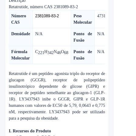
Descrição
Retatrutide, número CAS 2381089-83-2
Número
2381089-83-2
Peso
4731,33
CAS
Molecular
Densidade
N/A
Ponto de
N/A
Fusão
Fórmula
C
H
N
O
Ponto de
N/A
221
342
46
68
Molecular
Fusão
Retatrutide é um peptídeo agonista triplo do receptor de
glucagon (GCGR), receptor de polipeptídeo
insulinotrópico dependente de glicose (GIPR) e
receptor de peptídeo semelhante ao glucagon-1 (GLP-
1R). LY3437943 inibe o GCGR, GIPR e GLP-1R
humanos com valores de EC50 de 5,79, 0,0643 e 0,775
nM, respectivamente. LY3437943 pode ser utilizado
para a pesquisa da obesidade.
I. Recursos do Produto