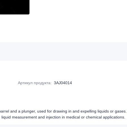
Артикул продукта
:
3AJ04014
 barrel and a plunger, used for drawing in and expelling liquids or gase
liquid measurement and injection in medical or chemical applications.