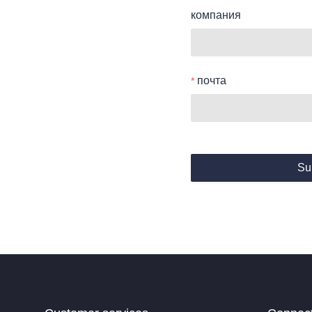
компания
почта
Su