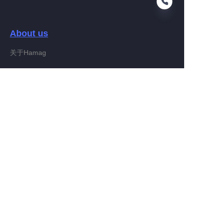
About us
RU
关于Hamag
Customer services
Help Center
Feedback
Connect With Hamag
Partner Program
Copyright ©️ 2022, Hamag Group (and its affiliates as
applicable). All Rights Reserved.