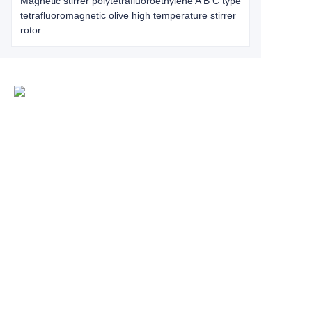
Magnetic stirrer polytetrafluoroethylene A B C type
tetrafluoromagnetic olive high temperature stirrer
rotor