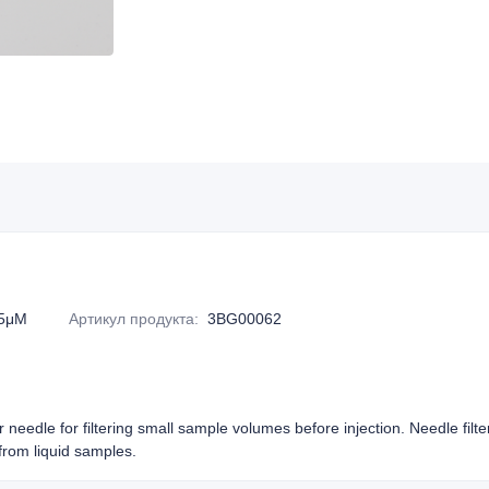
5μM
Артикул продукта
:
3BG00062
or needle for filtering small sample volumes before injection. Needle filt
rom liquid samples.