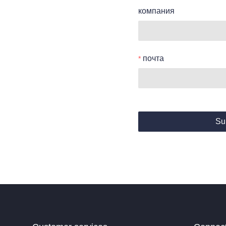
компания
почта
Su